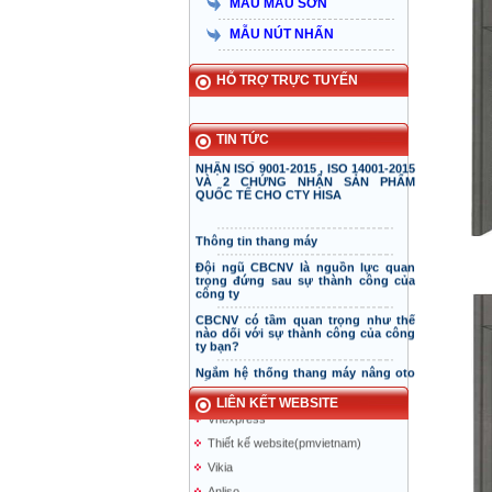
hơn 15 năm đồng hành và phát triển
MẪU MÀU SƠN
bền vững
MẪU NÚT NHẤN
Công ty thang máy Hisa vinh dự
nhận cúp và chứng nhận thương
hiệu xuất sắc năm 2015
HỖ TRỢ TRỰC TUYẾN
CÔNG TY CP CHỨNG NHẬN TIÊU
CHUẨN QUỐC TẾ ICB CẤP CHỨNG
TIN TỨC
NHẬN ISO 9001-2015 , ISO 14001-2015
VÀ 2 CHỨNG NHẬN SẢN PHẨM
QUỐC TẾ CHO CTY HISA
Thông tin thang máy
Đội ngũ CBCNV là nguồn lực quan
Thang máy Taiyo
trọng đứng sau sự thành công của
công ty
tin tuc thang may
CBCNV có tầm quan trọng như thế
doiduong-hotel
nào dối với sự thành công của công
ty bạn?
mazak.com.vn
ALT
Ngắm hệ thống thang máy nâng oto
của Volkswagen
hyundaielevator.co.kr
Thang máy bị hỏng tại toà tháp chọc
Vnexpress
LIÊN KẾT WEBSITE
trời
Thiết kế website(pmvietnam)
Thang máy chân không
Vikia
Thang máy năng lượng mặt trời
Anliso