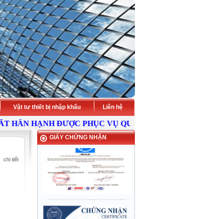
Vật tư thiết bị nhập khẩu
Liên hệ
ÂN HẠNH ĐƯỢC PHỤC VỤ QUÝ KHÁCH -
HÃY LIÊN HỆ 
GIẤY CHỨNG NHẬN
chi tiết