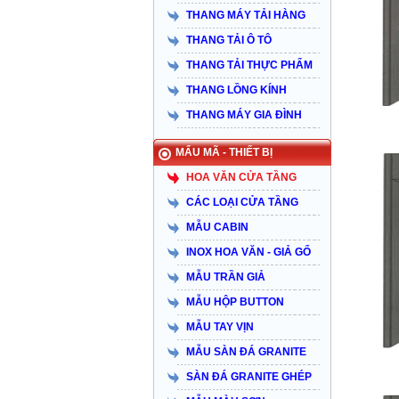
THANG MÁY TẢI HÀNG
THANG TẢI Ô TÔ
THANG TẢI THỰC PHẨM
THANG LỒNG KÍNH
THANG MÁY GIA ĐÌNH
MẨU MÃ - THIẾT BỊ
HOA VĂN CỬA TẦNG
CÁC LOẠI CỬA TẦNG
MẪU CABIN
INOX HOA VĂN - GIẢ GỔ
MẪU TRẦN GIẢ
MẪU HỘP BUTTON
MẪU TAY VỊN
MẪU SÀN ĐÁ GRANITE
SÀN ĐÁ GRANITE GHÉP
Taiyo Việt Nam & HISA – Hành trình