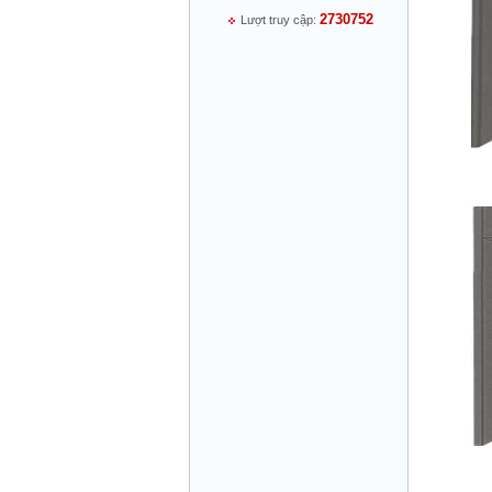
2730752
Lượt truy cập:
Mr Thiều Đình Luyện - Giám Đốc -
0903735486
Mr Trường - Giám Đốc - 0938582866
Mr Trần Văn Tùng - Giám Đốc - (024) 7305
4548