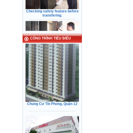
transfering.
Các công trình tiêu biểu
CÔNG TRÌNH TIÊU BIỂU
Kiểm Tra các tính năng An Toàn
Cửa trước khi bàn giao cho Khách
Hàng
Chung Cư Tín Phong, Quận 12
Narrow in-landing: Hair line