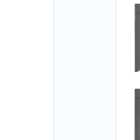
Mr Đăng - Giám Đốc - 0936 760 858
Mr. Học - Giám Đốc - 0967 866 866
CÔNG TY THANG MÁY NĂNG LƯỢNG -
Hotline: 0707 216 888