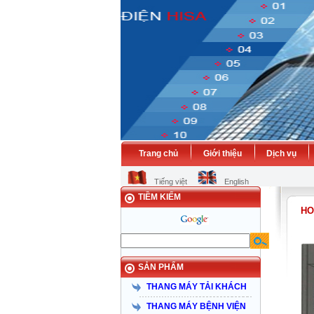
Trang chủ
Giới thiệu
Dịch vụ
C
Tiếng việt
English
TIỀM KIẾM
HO
SẢN PHẨM
THANG MÁY TẢI KHÁCH
THANG MÁY BỆNH VIỆN