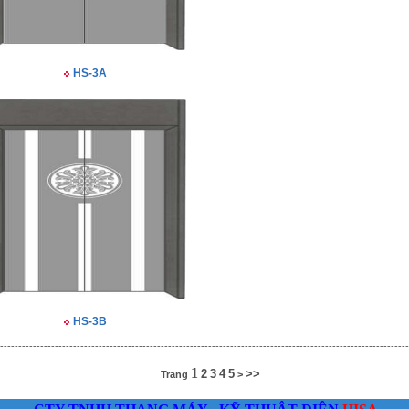
HS-3A
HS-3B
----------------------------------------------------------------------------------------------------------------
1
2
3
4
5
>>
Trang
>