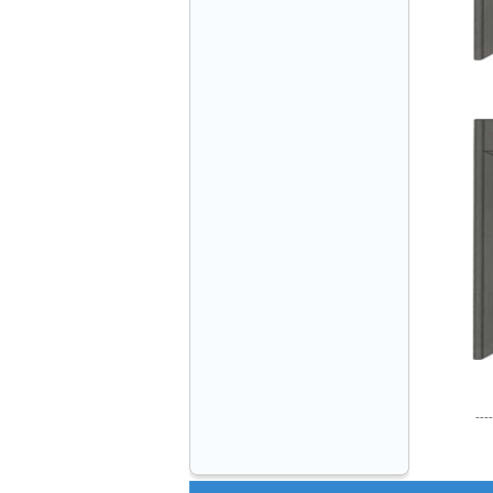
THANG MÁY VINATECH Ms.Thủy-GĐ
0912787399
CÔNG TY THANG MÁY THÀNH CÔNG
Mr.Sơn - Giám Đốc - 0916 388 088
----