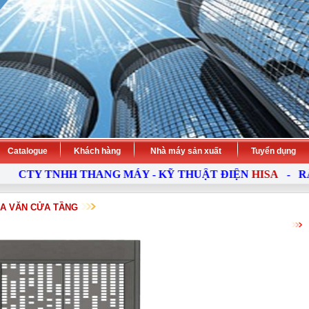
Catalogue
Khách hàng
Nhà máy sản xuất
Tuyển dụng
TY TNHH THANG MÁY - KỸ THUẬT ĐIỆN
HISA
- RẤT H
A VĂN CỬA TẦNG