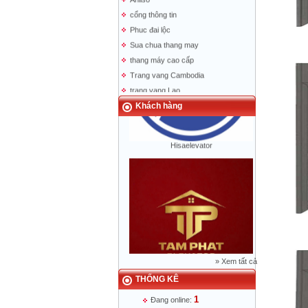
cổng thông tin
Phuc đai lộc
Sua chua thang may
thang máy cao cấp
Trang vang Cambodia
trang vang Lao
bao nguoi lao dong
Khách hàng
Hisaelevator
»
Xem tất cả
Mr Phạm Đức Thuận - Giám Đốc - 0904
THỐNG KÊ
788 622
1
Đang online: