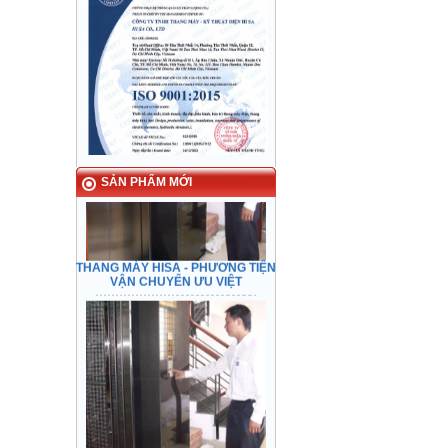
HISA ELEVATOR - Preeminent
transport
SẢN PHẨM MỚI
THANG MÁY HISA - PHƯƠNG TIỆN
VẬN CHUYỂN ƯU VIỆT
Checking safety feature before