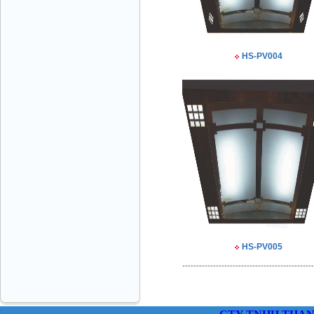
HS-PV004
THANG MÁY VINATECH Ms.Thủy-GĐ
0912787399
CÔNG TY THANG MÁY THÀNH CÔNG
Mr.Sơn - Giám Đốc - 0916 388 088
HS-PV005
-----------------------------------------------