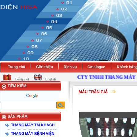
Trang chủ
Giới thiệu
Dịch vụ
Catalogue
Khách hàn
CTY TNHH THANG MÁY - K
Tiếng việt
English
TIỀM KIẾM
MẪU TRẦN GIẢ
SẢN PHẨM
THANG MÁY TẢI KHÁCH
THANG MÁY BỆNH VIỆN