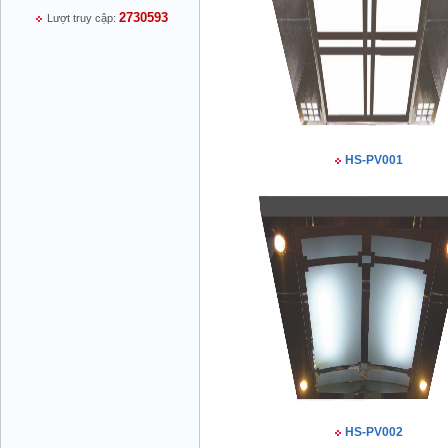
2730593
Lượt truy cập:
Mr Thiều Đình Luyện - Giám Đốc -
0903735486
HS-PV001
Mr Trường - Giám Đốc - 0938582866
Mr Trần Văn Tùng - Giám Đốc - (024) 7305
4548
HS-PV002