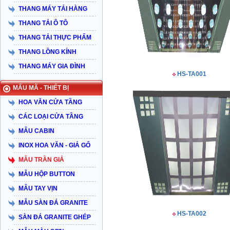
THANG MÁY TẢI HÀNG
THANG TẢI Ô TÔ
THANG TẢI THỰC PHẨM
THANG LỒNG KÍNH
THANG MÁY GIA ĐÌNH
HS-TA001
MẨU MÃ - THIẾT BỊ
HOA VĂN CỬA TẦNG
CÁC LOẠI CỬA TẦNG
MẪU CABIN
INOX HOA VĂN - GIẢ GỔ
MẪU TRẦN GIẢ
MẪU HỘP BUTTON
MẪU TAY VỊN
MẪU SÀN ĐÁ GRANITE
HS-TA002
SÀN ĐÁ GRANITE GHÉP