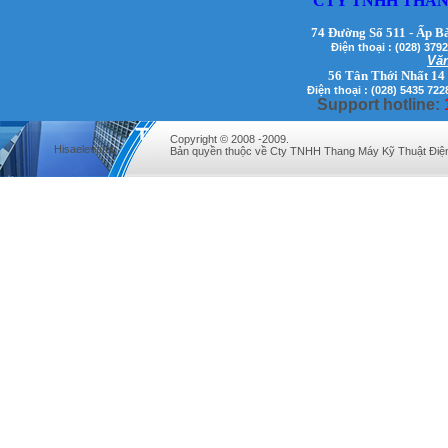
CTY TNHH THAN
74 Đường Số 511 - Ấp B
Điện thoại : (028) 3
Văn
Mr. Lịch - Giám Đốc - 0972279175
56 Tân Thới Nhất 14
Điện thoại : (028) 5435 722
Support hotline:
Copyright © 2008 -2009.
Hisaelevator
Bản quyền thuộc về Cty TNHH Thang Máy Kỹ Thuật Điệ
Mr Qúy - Giám Đốc - 0907689179
Mr. Hưng - Giám Đốc - 0983.229.893 -
0912.519.893