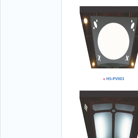
Mr Đăng - Giám Đốc - 0936 760 858
Mr. Học - Giám Đốc - 0967 866 866
HS-PV003
CÔNG TY THANG MÁY NĂNG LƯỢNG -
Hotline: 0707 216 888