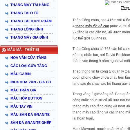
THANG MÁY TẢI HÀNG
Tháp
THANG TẢI Ô TÔ
Tháp Công chúa, cao 415m với 6 tần
THANG TẢI THỰC PHẨM
4
thang máy tốc độ cao
phục vụ 50 t
THANG LỒNG KÍNH
97 tầng là các căn hộ, đã được mệnh
THANG MÁY GIA ĐÌNH
lục thế giới Guinness.
Tháp Công chúa có 763 căn hộ xa xỉ
MẨU MÃ - THIẾT BỊ
đảo cọ nhân tạo, nơi David Beckham
HOA VĂN CỬA TẦNG
thành vào tháng 9 năm ngoái và một
CÁC LOẠI CỬA TẦNG
Theo thông tin từ công ty quản lý tò
MẪU CABIN
cuộn phòng cháy chữa cháy trên tần
INOX HOA VĂN - GIẢ GỔ
lang sau đó chảy vào hố thang gây 
MẪU TRẦN GIẢ
Trong vòng 2 giờ đồng hồ, Ban quản 
MẪU HỘP BUTTON
công khắc phục sự cố đã đưa hai tha
thang máy cao tầng cũng đã hoạt động
MẪU TAY VỊN
thang máy cao tầng và các thang má
MẪU SÀN ĐÁ GRANITE
lại hoàn toàn.
SÀN ĐÁ GRANITE GHÉP
Mark Maynard, người quản lý của Hiệ