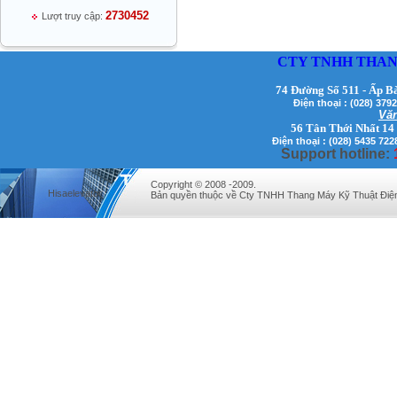
2730452
Lượt truy cập:
CTY TNHH THAN
74 Đường Số 511 - Ấp B
Điện thoại : (028) 3
Văn
Mr Thiều Đình Luyện - Giám Đốc -
56 Tân Thới Nhất 14
0903735486
Điện thoại : (028) 5435 722
Support hotline:
Copyright © 2008 -2009.
Hisaelevator
Bản quyền thuộc về Cty TNHH Thang Máy Kỹ Thuật Điệ
Mr Trường - Giám Đốc - 0938582866
Mr Trần Văn Tùng - Giám Đốc - (024) 7305
4548