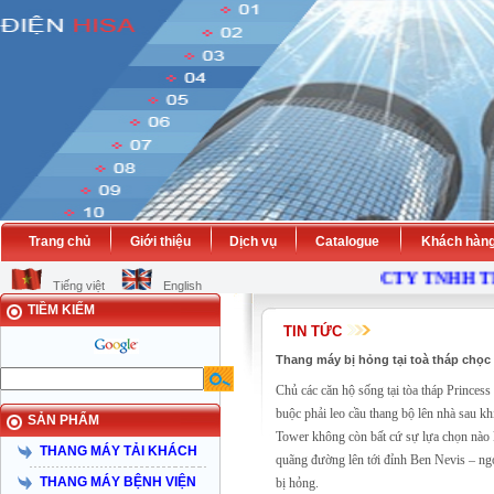
Trang chủ
Giới thiệu
Dịch vụ
Catalogue
Khách hàn
CTY TNHH TH
Tiếng việt
English
TIỀM KIẾM
TIN TỨC
Thang máy bị hỏng tại toà tháp chọc 
Chủ các căn hộ sống tại tòa tháp Princess 
buộc phải leo cầu thang bộ lên nhà sau kh
SẢN PHẨM
Tower không còn bất cứ sự lựa chọn nào 
THANG MÁY TẢI KHÁCH
quãng đường lên tới đỉnh Ben Nevis – ngọ
THANG MÁY BỆNH VIỆN
bị hỏng.