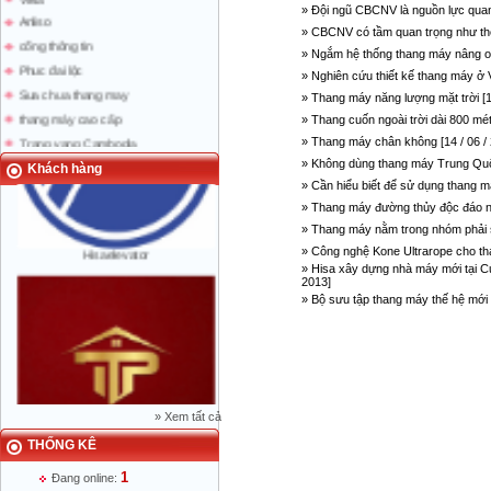
Thang máy năng lượng mặt trời
» Đội ngũ CBCNV là nguồn lực quan 
Anliso
» CBCNV có tầm quan trọng như thế 
cổng thông tin
» Ngắm hệ thống thang máy nâng ot
Phuc đai lộc
» Nghiên cứu thiết kế thang máy ở V
Sua chua thang may
» Thang máy năng lượng mặt trời [14
thang máy cao cấp
» Thang cuốn ngoài trời dài 800 mét 
Trang vang Cambodia
» Thang máy chân không [14 / 06 /
trang vang Lao
» Không dùng thang máy Trung Quốc
Khách hàng
bao nguoi lao dong
» Cần hiểu biết để sử dụng thang má
» Thang máy đường thủy độc đáo nhấ
» Thang máy nằm trong nhóm phải si
Hisaelevator
» Công nghệ Kone Ultrarope cho tha
» Hisa xây dựng nhà máy mới tại Củ 
2013]
» Bộ sưu tập thang máy thế hệ mới [
»
Xem tất cả
THỐNG KÊ
Mr Phạm Đức Thuận - Giám Đốc - 0904
1
Đang online:
788 622