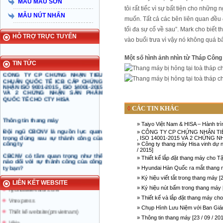
MẪU MÀU SƠN
tôi rất tiếc vì sự bất tiện cho nhữn
Taiyo Việt Nam & HISA – Hành trình
MẪU NÚT NHẤN
hơn 15 năm đồng hành và phát triển
muốn. Tất cả các bên liên quan đều
bền vững
tối đa sự cố về sau”. Mark cho biết 
Công ty thang máy Hisa vinh dự
HỖ TRỢ TRỰC TUYẾN
vào buổi trưa vì vậy nó không quá bấ
nhận cúp và chứng nhận thương
hiệu xuất sắc năm 2015
Một số hình ảnh nhìn từ Tháp Công
TIN TỨC
CÔNG TY CP CHỨNG NHẬN TIÊU
CHUẨN QUỐC TẾ ICB CẤP CHỨNG
NHẬN ISO 9001-2015 , ISO 14001-2015
VÀ 2 CHỨNG NHẬN SẢN PHẨM
QUỐC TẾ CHO CTY HISA
CÁC TIN KHÁC
◊
Thông tin thang máy
» Taiyo Việt Nam & HISA – Hành trì
Đội ngũ CBCNV là nguồn lực quan
Thang máy Taiyo
» CÔNG TY CP CHỨNG NHẬN TI
trọng đứng sau sự thành công của
, ISO 14001-2015 VÀ 2 CHỨNG N
công ty
tin tuc thang may
» Công ty thang máy Hisa vinh dự 
/ 2015]
CBCNV có tầm quan trọng như thế
doiduong-hotel
» Thiết kế lắp đặt thang máy cho
nào dối với sự thành công của công
ty bạn?
mazak.com.vn
» Hyundai Hàn Quốc ra mắt thang má
ALT
Ngắm hệ thống thang máy nâng oto
» Ký hiệu viết tắt trong thang máy [2
của Volkswagen
LIÊN KẾT WEBSITE
hyundaielevator.co.kr
» Ký hiệu nút bấm trong thang máy [
Thang máy bị hỏng tại toà tháp chọc
Vnexpress
» Thiết kế và lắp đặt thang máy c
trời
» Chụp Hình Lưu Niệm với Ban Giá
Thiết kế website(pmvietnam)
Thang máy chân không
» Thông tin thang máy [23 / 09 / 20
Vikia