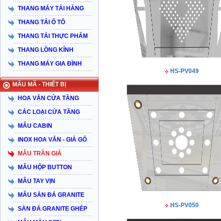
THANG MÁY TẢI HÀNG
THANG TẢI Ô TÔ
THANG TẢI THỰC PHẨM
THANG LỒNG KÍNH
THANG MÁY GIA ĐÌNH
HS-PV049
MẨU MÃ - THIẾT BỊ
HOA VĂN CỬA TẦNG
CÁC LOẠI CỬA TẦNG
MẪU CABIN
INOX HOA VĂN - GIẢ GỔ
MẪU TRẦN GIẢ
MẪU HỘP BUTTON
MẪU TAY VỊN
MẪU SÀN ĐÁ GRANITE
HS-PV050
SÀN ĐÁ GRANITE GHÉP