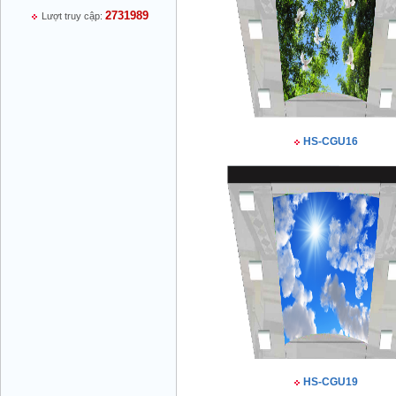
2731989
Lượt truy cập:
Mr Thiều Đình Luyện - Giám Đốc -
0903735486
HS-CGU16
Mr Trường - Giám Đốc - 0938582866
Mr Trần Văn Tùng - Giám Đốc - (024) 7305
4548
HS-CGU19