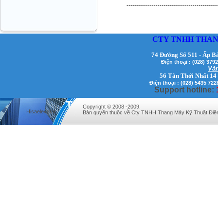
-----------------------------------------------
Mr Đăng - Giám Đốc - 0936 760 858
CTY TNHH THAN
74 Đường Số 511 - Ấp B
Điện thoại : (028) 3
Văn
56 Tân Thới Nhất 14
Điện thoại : (028) 5435 722
Support hotline:
Copyright © 2008 -2009.
Hisaelevator
Bản quyền thuộc về Cty TNHH Thang Máy Kỹ Thuật Điệ
Mr. Học - Giám Đốc - 0967 866 866
CÔNG TY THANG MÁY NĂNG LƯỢNG -
Hotline: 0707 216 888