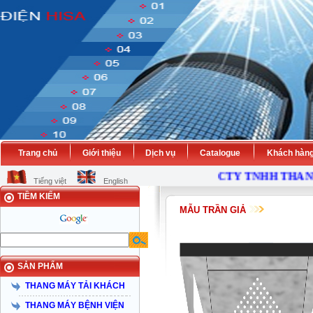
Trang chủ
Giới thiệu
Dịch vụ
Catalogue
Khách hàn
CTY TNHH THANG 
Tiếng việt
English
TIỀM KIẾM
MẪU TRẦN GIẢ
SẢN PHẨM
THANG MÁY TẢI KHÁCH
THANG MÁY BỆNH VIỆN