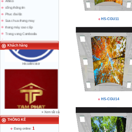
cổng thông tin
Phuc đai lộc
Sua chua thang may
HS-CGU11
thang máy cao cấp
Trang vang Cambodia
trang vang Lao
bao nguoi lao dong
Khách hàng
Hisaelevator
HS-CGU14
»
Xem tất cả
THỐNG KÊ
Mr Phạm Đức Thuận - Giám Đốc - 0904
788 622
1
Đang online: