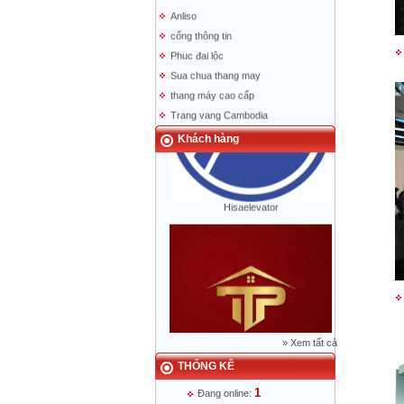
Anliso
cổng thông tin
Phuc đai lộc
Sua chua thang may
thang máy cao cấp
Trang vang Cambodia
trang vang Lao
Khách hàng
bao nguoi lao dong
Hisaelevator
»
Xem tất cả
THỐNG KÊ
Mr Phạm Đức Thuận - Giám Đốc - 0904
788 622
1
Đang online: