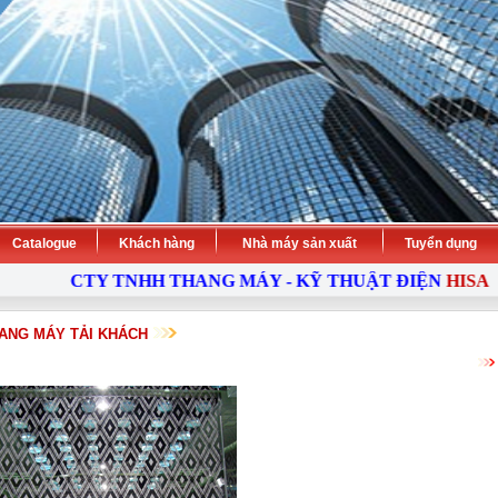
Catalogue
Khách hàng
Nhà máy sản xuất
Tuyển dụng
CTY TNHH THANG MÁY - KỸ THUẬT ĐIỆN
HISA
- 
ANG MÁY TẢI KHÁCH