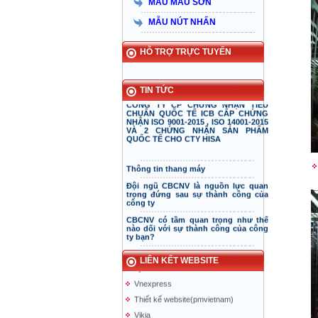
MẪU MÀU SƠN
Taiyo Việt Nam & HISA – Hành trình
hơn 15 năm đồng hành và phát triển
MẪU NÚT NHẤN
bền vững
Công ty thang máy Hisa vinh dự
nhận cúp và chứng nhận thương
HỖ TRỢ TRỰC TUYẾN
hiệu xuất sắc năm 2015
TIN TỨC
CÔNG TY CP CHỨNG NHẬN TIÊU
CHUẨN QUỐC TẾ ICB CẤP CHỨNG
NHẬN ISO 9001-2015 , ISO 14001-2015
VÀ 2 CHỨNG NHẬN SẢN PHẨM
QUỐC TẾ CHO CTY HISA
Thông tin thang máy
Đội ngũ CBCNV là nguồn lực quan
Thang máy Taiyo
trọng đứng sau sự thành công của
công ty
tin tuc thang may
CBCNV có tầm quan trọng như thế
doiduong-hotel
nào dối với sự thành công của công
ty bạn?
mazak.com.vn
ALT
Ngắm hệ thống thang máy nâng oto
của Volkswagen
hyundaielevator.co.kr
LIÊN KẾT WEBSITE
Thang máy bị hỏng tại toà tháp chọc
Vnexpress
trời
Thiết kế website(pmvietnam)
Thang máy chân không
Vikia
Thang máy năng lượng mặt trời