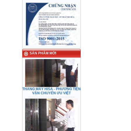
HISA ELEVATOR - Preeminent
transport
SẢN PHẨM MỚI
THANG MÁY HISA - PHƯƠNG TIỆN
VẬN CHUYỂN ƯU VIỆT