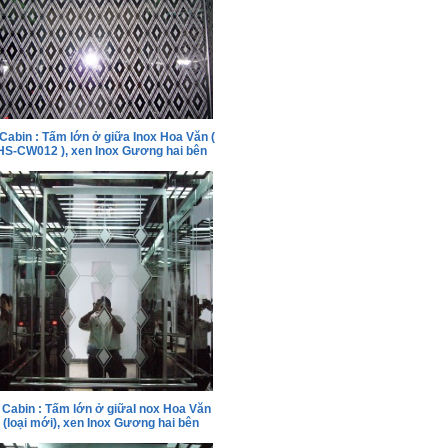
Cabin : Tấm lớn ở giữa Inox Hoa Văn (
HS-CW012 ), xen Inox Gương hai bên
Cabin : Tấm lớn ở giữaI nox Hoa Văn
(loại mới), xen Inox Gương hai bên