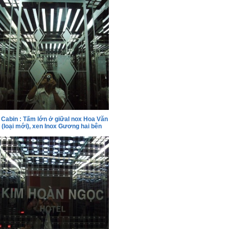
Cabin : Tấm lớn ở giữaI nox Hoa Văn
(loại mới), xen Inox Gương hai bên