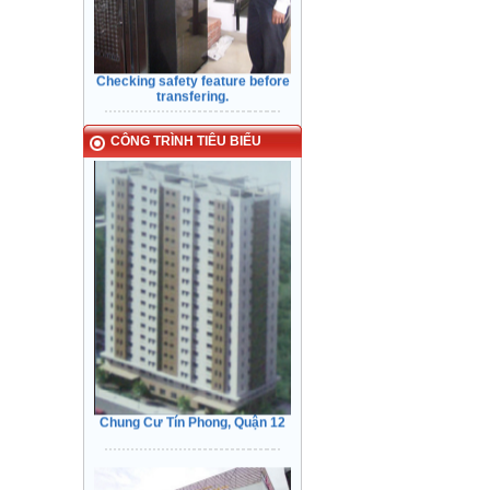
Checking safety feature before
transfering.
Các công trình tiêu biểu
CÔNG TRÌNH TIÊU BIỂU
Kiểm Tra các tính năng An Toàn
Cửa trước khi bàn giao cho Khách
Hàng
Chung Cư Tín Phong, Quận 12