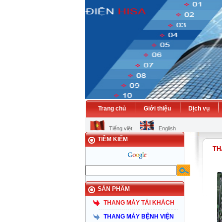
Trang chủ
Giới thiệu
Dịch vụ
Tiếng việt
English
TIỀM KIẾM
TH
SẢN PHẨM
THANG MÁY TẢI KHÁCH
THANG MÁY BỆNH VIỆN