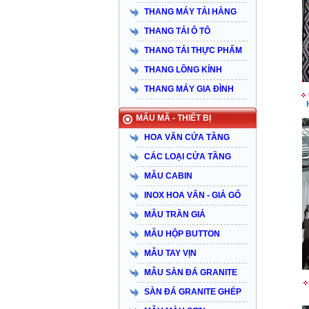
THANG MÁY TẢI HÀNG
THANG TẢI Ô TÔ
THANG TẢI THỰC PHẨM
THANG LỒNG KÍNH
THANG MÁY GIA ĐÌNH
MẨU MÃ - THIẾT BỊ
HOA VĂN CỬA TẦNG
CÁC LOẠI CỬA TẦNG
MẪU CABIN
INOX HOA VĂN - GIẢ GỔ
MẪU TRẦN GIẢ
MẪU HỘP BUTTON
MẪU TAY VỊN
MẪU SÀN ĐÁ GRANITE
SÀN ĐÁ GRANITE GHÉP