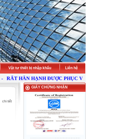
Vật tư thiết bị nhập khẩu
Liên hệ
RẤT HÂN HẠNH ĐƯỢC PHỤC VỤ QUÝ KHÁCH -
HÃY LIÊ
GIẤY CHỨNG NHẬN
chi tiết