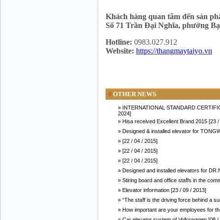
Khách hàng quan tâm đến sản phẩ
Số 71 Trần Đại Nghĩa, phường Bạ
Mr Đăng - Director - 0936 760 858
Hotline:
0983.027.912
Website:
https://thangmaytaiyo.vn
OTHER NEWS
◊
» INTERNATIONAL STANDARD CERTIFICAT
2024]
» Hisa received Excellent Brand 2015 [23 / 
Mr. Học - Director - 0967 866 866
» Designed & installed elevator for TON
» [22 / 04 / 2015]
» [22 / 04 / 2015]
» [22 / 04 / 2015]
» Designed and installed elevators for DR
» Stiring board and office staffs in the co
» Elevator information [23 / 09 / 2013]
ENERGY ELEVATOR JOINT STOCK
COMPANY - Hotline: 0707 216 888
» “The staff is the driving force behind a 
» How important are your employees for th
» Car elevator system of Volkswagen [08 / 