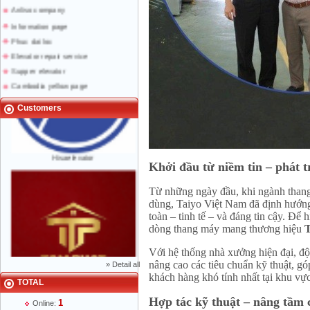
Anliso company
Information page
Phuc dai loc
Elevator repair service
Supper elevator
Cambodia yellow page
Lao yellow pages
Labour news
Customers
Hisaelevator
Khởi đầu từ niềm tin – phát tri
Từ những ngày đầu, khi ngành thang
dùng, Taiyo Việt Nam đã định hướng
toàn – tinh tế – và đáng tin cậy. Để
dòng thang máy mang thương hiệu
Với hệ thống nhà xưởng hiện đại, độ
nâng cao các tiêu chuẩn kỹ thuật, g
»
Detail all
khách hàng khó tính nhất tại khu vự
TOTAL
Mr Phạm Đức Thuận - Director - 0904 788
622
Hợp tác kỹ thuật – nâng tầm 
1
Online: