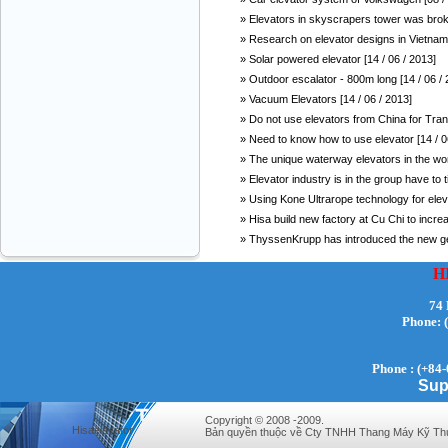
» Elevators in skyscrapers tower was brok
» Research on elevator designs in Vietnam 
» Solar powered elevator [14 / 06 / 2013]
» Outdoor escalator - 800m long [14 / 06 / 
» Vacuum Elevators [14 / 06 / 2013]
» Do not use elevators from China for Tran 
VINATECH ELEVATOR Ms.Thuy-Director
+84912787399
» Need to know how to use elevator [14 / 0
» The unique waterway elevators in the worl
» Elevator industry is in the group have to t
» Using Kone Ultrarope technology for elevat
» Hisa build new factory at Cu Chi to incre
» ThyssenKrupp has introduced the new gene
H
74 
Phone:
Mr.Sơn - Director - 0916 388 088
Phone : (+84-
Sup
Copyright © 2008 -2009.
Hisaelevator
Bản quyền thuộc về Cty TNHH Thang Máy Kỹ Thu