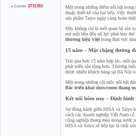
2731353
Counter:
Một trong những điểm nổi bật trong 
thuật, thiết kế của hai bên. Việc th
sản phẩm Taiyo ngày càng hoàn thiệ
Đây không chỉ là mối quan hệ sản x
nơi mỗi bên đều nỗ lực phát huy th
Mr Thiều Đình Luyện - Director -
thương hiệu Việt
trong lĩnh vực th
0903735486
15 năm – Một chặng đường đ
Trải qua hơn 15 năm hợp tác, mối q
phát triển sâu rộng hơn. Thương hiệ
được nhiều khách hàng tại Hà Nội và
Một trong những cột mốc nổi bật đánh
Bắc triển khai showroom thang m
Kết nối hôm nay – Định hình 
Mr Trường - Director - 0938582866
Sự đồng hành giữa HISA và Taiyo kh
cách các doanh nghiệp Việt Nam có
công nghiệp thang máy trong nước ng
HISA và Taiyo sẽ tiếp tục là chất xúc
Mr Trần Văn Tùng - Director - (024) 7305
4548