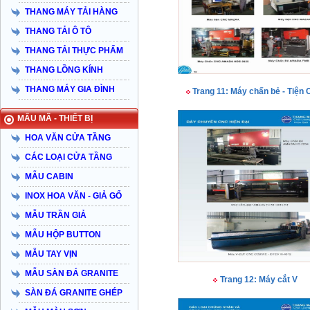
THANG MÁY TẢI HÀNG
THANG TẢI Ô TÔ
THANG TẢI THỰC PHẨM
THANG LỒNG KÍNH
THANG MÁY GIA ĐÌNH
Trang 11: Máy chấn bẻ - Tiện
MẨU MÃ - THIẾT BỊ
HOA VĂN CỬA TẦNG
CÁC LOẠI CỬA TẦNG
MẪU CABIN
INOX HOA VĂN - GIẢ GỔ
MẪU TRẦN GIẢ
MẪU HỘP BUTTON
MẪU TAY VỊN
MẪU SÀN ĐÁ GRANITE
Trang 12: Máy cắt V
SÀN ĐÁ GRANITE GHÉP