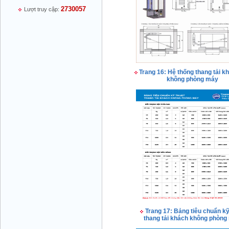
2730057
Lượt truy cập:
Mr Thiều Đình Luyện - Giám Đốc -
0903735486
Trang 16: Hệ thống thang tải kh
không phòng máy
Mr Trường - Giám Đốc - 0938582866
Mr Trần Văn Tùng - Giám Đốc - (024) 7305
Trang 17: Bảng tiêu chuẩn kỹ
4548
thang tải khách không phòng