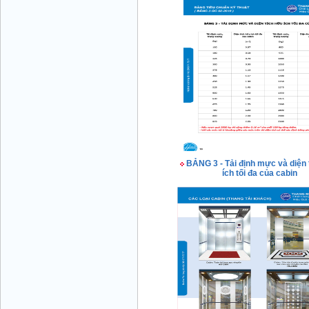
Mr Đăng - Giám Đốc - 0936 760 858
BẢNG 3 - Tải định mực và diện 
ích tối đa của cabin
Mr. Học - Giám Đốc - 0967 866 866
CÔNG TY THANG MÁY NĂNG LƯỢNG -
Hotline: 0707 216 888