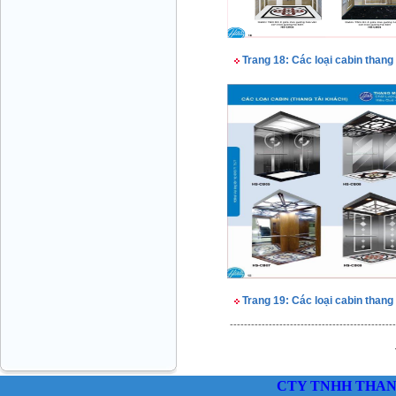
Trang 18: Các loại cabin than
THANG MÁY VINATECH Ms.Thủy-GĐ
0912787399
Trang 19: Các loại cabin than
CÔNG TY THANG MÁY THÀNH CÔNG
Mr.Sơn - Giám Đốc - 0916 388 088
-----------------------------------------------
CTY TNHH THAN