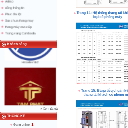
cổng thông tin
Phuc đai lộc
Trang 14: Hệ thống thang tải k
loại có phòng máy
Sua chua thang may
thang máy cao cấp
Trang vang Cambodia
trang vang Lao
bao nguoi lao dong
Khách hàng
Hisaelevator
Trang 15: Bảng tiêu chuẩn kỹ
thang tải khách có phòng 
»
Xem tất cả
THỐNG KÊ
Mr Phạm Đức Thuận - Giám Đốc - 0904
788 622
1
Đang online: