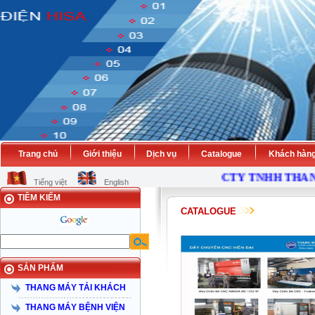
Trang chủ
Giới thiệu
Dịch vụ
Catalogue
Khách hàn
CTY TNHH THANG M
Tiếng việt
English
TIỀM KIẾM
CATALOGUE
SẢN PHẨM
THANG MÁY TẢI KHÁCH
THANG MÁY BỆNH VIỆN