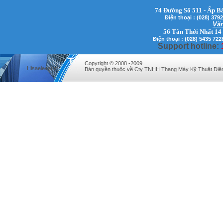
74 Đường Số 511 - Ấp B
Điện thoại : (028) 3
Văn
56 Tân Thới Nhất 14
Điện thoại : (028) 5435 722
Support hotline:
Mr. Lịch - Giám Đốc - 0972279175
Copyright © 2008 -2009.
Hisaelevator
Bản quyền thuộc về Cty TNHH Thang Máy Kỹ Thuật Điệ
Mr Qúy - Giám Đốc - 0907689179
Mr. Hưng - Giám Đốc - 0983.229.893 -
0912.519.893